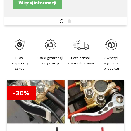
Więcej informacji
100%
100% gwarancji
Bezpieczna i
Zwroty i
bezpieczny
satysfakcji
szybka dostawa
wymiana
zakup
produktu
-30%