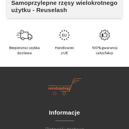
Samoprzylepne rzęsy wielokrotnego
użytku - Reuselash
Bezpieczna i szybka
Handlowiec
100% gwarancji
dostawa
z UE
satysfakcji
Informacje
Płatność i dostawa