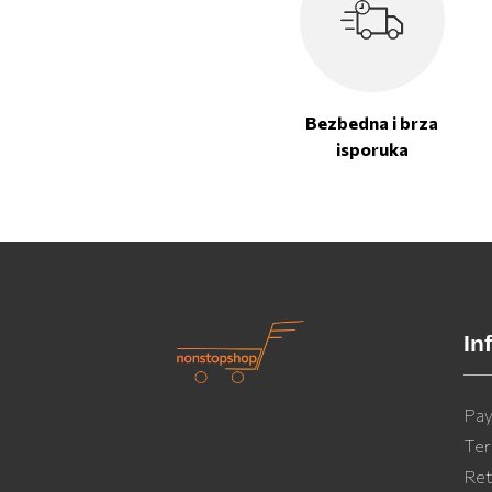
Bezbedna i brza
isporuka
In
Pay
Ter
Ret