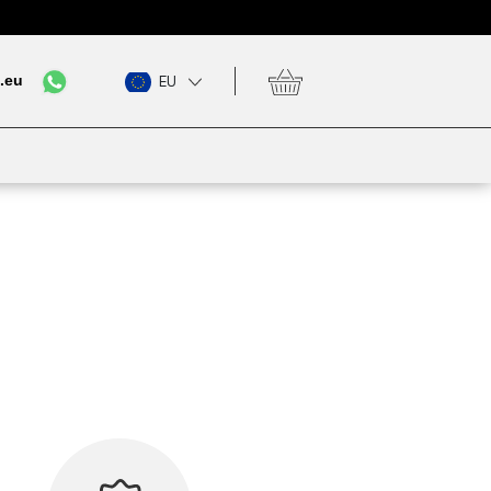
.eu
EU