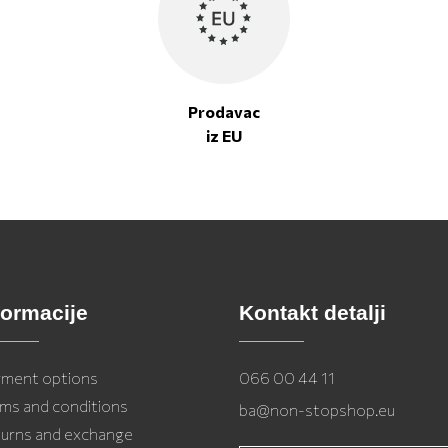
Prodavac
iz EU
formacije
Kontakt detalji
ment options
066 00 44 11
ms and conditions
ba@non-stopshop.eu
urns and exchange