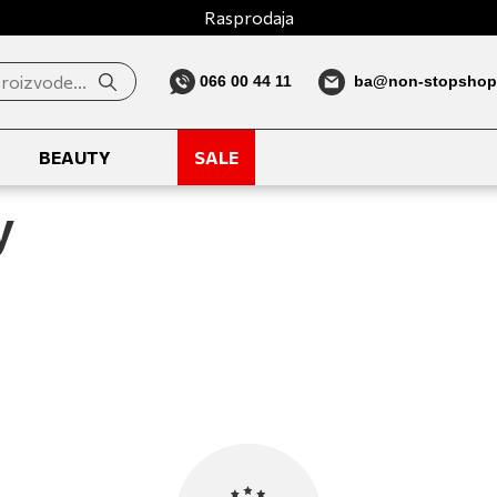
Rasprodaja
066 00 44 11
ba@non-stopshop
BEAUTY
SALE
y