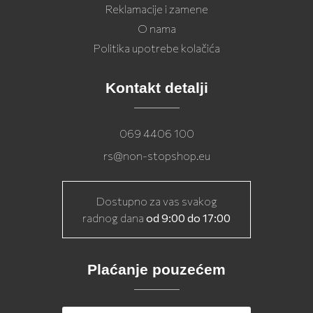
Reklamacije i zamene
O nama
Politika upotrebe kolačića
Kontakt detalji
069 4406 100
rs@non-stopshop.eu
Dostupno za vas svakog
radnog dana
od 9:00 do 17:00
Plaćanje pouzećem