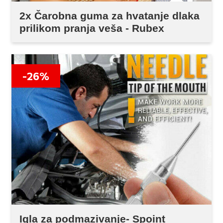
2x Čarobna guma za hvatanje dlaka
prilikom pranja veša - Rubex
-26%
Igla za podmazivanje- Spoint