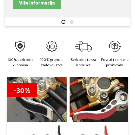
Više informacija
100% bezbedna
100% grancija
Bezbedna i brza
Povrat i zamjena
kupovina
zadovoljstva
isporuka
proizvoda
-30%