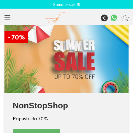
Summer sale!!!
- 70%
NonStopShop
Popusti i do 70%