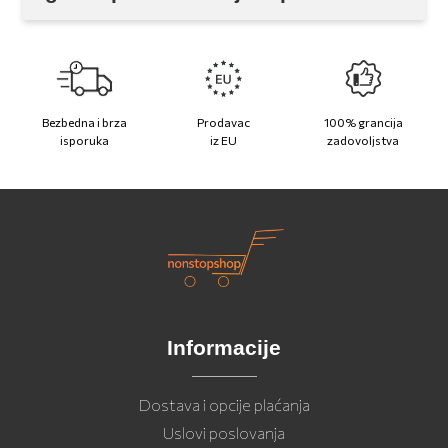
Bezbedna i brza
Prodavac
100% grancija
isporuka
iz EU
zadovoljstva
Informacije
Dostava i opcije plaćanja
Uslovi poslovanja