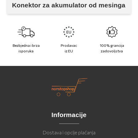
Konektor za akumulator od mesinga
Bezbjedna i brza
Prodavac
100% grancija
isporuka
iz EU
zadovoljstva
Informacije
Dostava i opcije plaćanja