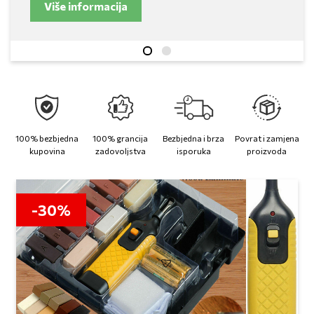
Više informacija
100% bezbjedna
100% grancija
Bezbjedna i brza
Povrat i zamjena
kupovina
zadovoljstva
isporuka
proizvoda
-30%