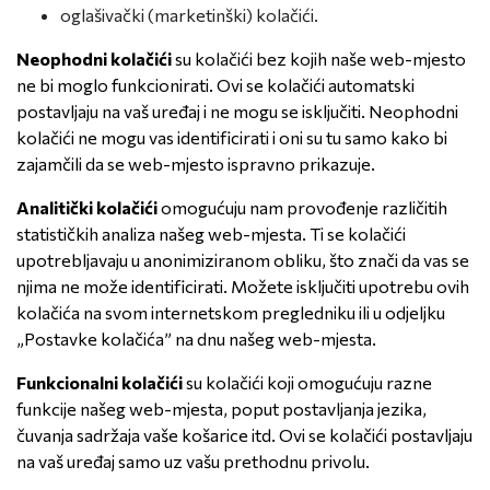
oglašivački (marketinški) kolačići.
Neophodni kolačići
su kolačići bez kojih naše web-mjesto
ne bi moglo funkcionirati. Ovi se kolačići automatski
postavljaju na vaš uređaj i ne mogu se isključiti. Neophodni
kolačići ne mogu vas identificirati i oni su tu samo kako bi
zajamčili da se web-mjesto ispravno prikazuje.
Analitički kolačići
omogućuju nam provođenje različitih
statističkih analiza našeg web-mjesta. Ti se kolačići
upotrebljavaju u anonimiziranom obliku, što znači da vas se
njima ne može identificirati. Možete isključiti upotrebu ovih
kolačića na svom internetskom pregledniku ili u odjeljku
„Postavke kolačića” na dnu našeg web-mjesta.
Funkcionalni kolačići
su kolačići koji omogućuju razne
funkcije našeg web-mjesta, poput postavljanja jezika,
čuvanja sadržaja vaše košarice itd. Ovi se kolačići postavljaju
na vaš uređaj samo uz vašu prethodnu privolu.