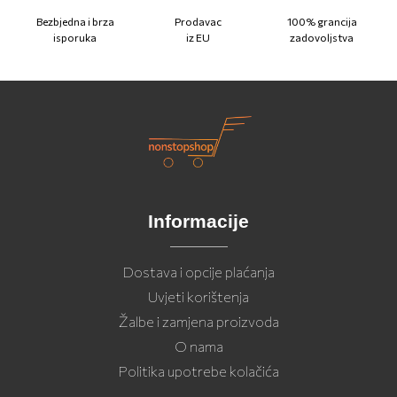
Bezbjedna i brza
Prodavac
100% grancija
isporuka
iz EU
zadovoljstva
Informacije
Dostava i opcije plaćanja
Uvjeti korištenja
Žalbe i zamjena proizvoda
O nama
Politika upotrebe kolačića