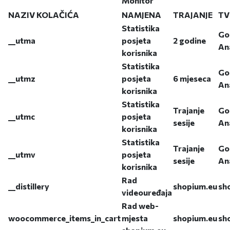
Monitor
NAZIV KOLAČIĆA
NAMJENA
TRAJANJE
TV
Statistika
Go
__utma
posjeta
2 godine
An
korisnika
Statistika
Go
__utmz
posjeta
6 mjeseca
An
korisnika
Statistika
Trajanje
Go
__utmc
posjeta
sesije
An
korisnika
Statistika
Trajanje
Go
__utmv
posjeta
sesije
An
korisnika
Rad
__distillery
shopium.eu
sh
videouređaja
Rad web-
woocommerce_items_in_cart
mjesta
shopium.eu
sh