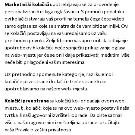
Marketinški kolačići
upotrebljavaju se za provođenje
personaliziranih usluga oglašavanja. S pomoću podataka
ovi kolačići stvaraju vaš profil na temelju čega ćete vidjeti
samo oglase za koje se smatra da će vam biti zanimljivi. Ovi
se kolačići postavljaju na vaš uređaj samo uz vašu
prethodnu privolu. Željeli bismo vas upozoriti da odbijanje
upotrebe ovih kolačića neće spriječiti prikazivanje oglasa
na web-mjestu jer će se oni i dalje prikazivati; međutim, više
neće biti prilagođeni vašim interesima.
Uz prethodno spomenute kategorije, razlikujemo i
kolačiće prve strane i kolačiće treće strane koje
upotrebljavamo na našem web-mjestu.
Kolačići prve strane
su kolačići koji pripadaju ovom web-
mjestu, tj. kolačići koje su na ovo web-mjesto postavili naša
tvrtka ili naši ugovorni izvršitelji obrade.
Da biste saznali
više o našim ugovornim izvršiteljima obrade, pročitajte
naša
Pravila o zaštiti privatnosti
.