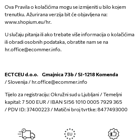
Ova Pravila o kolačićima mogu se izmijeniti u bilo kojem
trenutku. Ažurirana verzija bit će objavljena na:
www.shopium.eu/hr
.
U slučaju pitanja ili ako trebate više informacija o kolačićima
ili obradi osobnih podataka, obratite nam se na
hr.office@ecommer.info
.
ECTCEU d.o.o. Gmajnica 73b / SI-1218 Komenda
/
Slovenija
/
hr.office@ecommer.info
Tijelo za registraciju: Okružni sud u Ljubljani
/
Temeljni
kapital: 7 500 EUR
/
IBAN SI56 1010 0005 7929 365
/
PDV ID: 37400223
/
Matični broj tvrtke: 8477493000