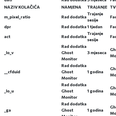
NAZIV KOLAČIĆA
NAMJENA
TRAJANJE
TV
Trajanje
m_pixel_ratio
Rad dodatka
Fa
sesije
dpr
Rad dodatka
1 tjedan
Fa
Trajanje
act
Rad dodatka
Fa
sesije
Rad dodatka
Gh
_lo_v
Ghost
3 mjeseca
Mo
Monitor
Rad dodatka
Gh
__cfduid
Ghost
1 godina
Mo
Monitor
Rad dodatka
Gh
_lo_u
Ghost
1 godina
Mo
Monitor
Rad dodatka
Gh
_ga
Ghost
1 godina
Mo