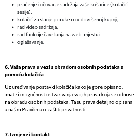
praćenje i očuvanje sadržaja vaše košarice (kolačić
sesije),
kolačić za slanje poruke o nedovršenoj kupnji,
rad video sadržaja,
rad funkcije čavrljanja na web-mjestu i
oglašavanje.
6.
Vaša prava u vezi s obradom osobnih podataka s
pomoću kolačića
Uz uređivanje postavki kolačića kako je gore opisano,
imate i mogućnost ostvarivanja svojih prava koja se odnose
na obradu osobnih podataka. Ta su prava detaljno opisana
u našim Pravilima o zaštiti privatnosti.
7.
Izmjene i kontakt