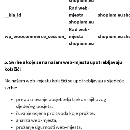
shopium.eu
Rad web-
__kla_id
mjesta
shopium.eu
sh
shopium.eu
Rad web-
wp_woocommerce_session_
mjesta
shopium.eu
sh
shopium.eu
5.
Svrhe u koje se na našem web-mjestu upotrebljavaju
kolačići
Na našem web-mjestu kolačići se upotrebljavaju u sljedeće
svrhe:
prepoznavanje posjetitelja tijekom njihovog
sljedećeg posjeta,
čuvanje ocjena proizvoda koje pružite,
analiza web-mjesta,
pružanje sigurnosti web-mjesta,