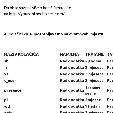
Da biste saznali više o kolačićima, idite
na
http://youronlinechoices.com/
.
4.
Kolačići koje upotrebljavamo na ovom web-mjestu
NAZIV KOLAČIĆA
NAMJENA
TRAJANJE
TV
sb
Rad dodatka
2 godine
Fa
fr
Rad dodatka
3 mjeseca
Fa
xs
Rad dodatka
3 mjeseca
Fa
c_user
Rad dodatka
3 mjeseca
Fa
Trajanje
presence
Rad dodatka
Fa
sesije
pl
Rad dodatka
1 mjesec
Fa
wd
Rad dodatka
1 tjedan
Fa
datr
Rad dodatka
3 mjeseca
Fa