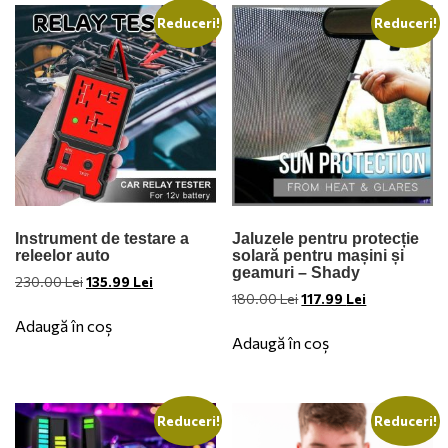
Reduceri!
Reduceri!
Instrument de testare a
Jaluzele pentru protecție
releelor ​​auto
solară pentru mașini și
geamuri – Shady
Prețul
Prețul
230.00
Lei
135.99
Lei
Prețul
Prețul
180.00
Lei
117.99
Lei
inițial
curent
inițial
curent
a
este:
Adaugă în coș
a
este:
fost:
135.99 Lei.
Adaugă în coș
fost:
117.99 Lei.
230.00 Lei.
180.00 Lei.
Reduceri!
Reduceri!