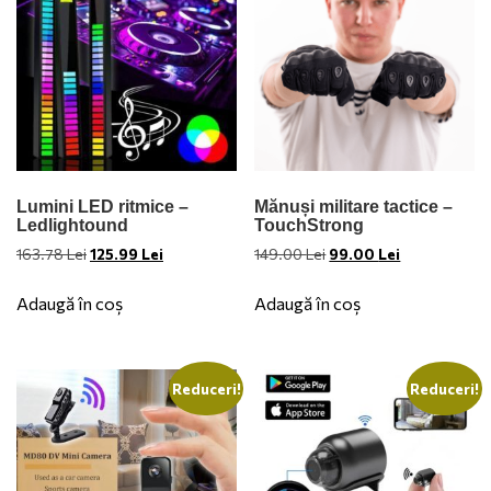
Lumini LED ritmice –
Mănuși militare tactice –
Ledlightound
TouchStrong
Prețul
Prețul
Prețul
Prețul
163.78
Lei
125.99
Lei
149.00
Lei
99.00
Lei
inițial
curent
inițial
curent
a
este:
a
este:
Adaugă în coș
Adaugă în coș
fost:
125.99 Lei.
fost:
99.00 Lei.
163.78 Lei.
149.00 Lei.
Reduceri!
Reduceri!