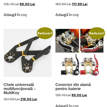
Prețul
Prețul
Prețul
Prețul
128.70
Lei
99.00
Lei
180.00
Lei
117.99
Lei
inițial
curent
inițial
curent
a
este:
a
este:
Adaugă în coș
Adaugă în coș
fost:
99.00 Lei.
fost:
117.99 Lei.
128.70 Lei.
180.00 Lei.
Reduceri!
Reduceri!
Cheie universală
Conector din alamă
multifuncţională –
pentru baterie
MultiKey
Prețul
Prețul
128.70
Lei
99.00
Lei
Prețul
Prețul
267.00
Lei
219.00
Lei
inițial
curent
inițial
curent
a
este:
Adaugă în coș