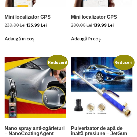
Mini localizator GPS
Mini localizator GPS
Prețul
Prețul
Prețul
Prețul
230.00
Lei
135.99
Lei
200.00
Lei
139.99
Lei
inițial
curent
inițial
curent
a
este:
a
este:
Adaugă în coș
Adaugă în coș
fost:
135.99 Lei.
fost:
139.99 Lei.
230.00 Lei.
200.00 Lei.
Reduceri!
Reduceri!
Nano spray anti-zgârieturi
Pulverizator de apă de
– NanoCoatingAgent
înaltă presiune – JetGun