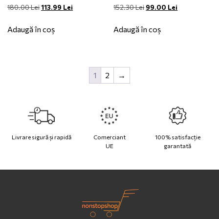
Prețul
Prețul
Prețul
Prețul
180.00
Lei
113.99
Lei
152.30
Lei
99.00
Lei
inițial
curent
inițial
curent
a
este:
a
este:
Adaugă în coș
Adaugă în coș
fost:
113.99 Lei.
fost:
99.00 Lei.
180.00 Lei.
152.30 Lei.
1
2
→
Livrare sigură și rapidă
Comerciant
100% satisfacție
UE
garantată