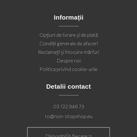
Informații
Opţiuni de livrare şi de plată
Condiții generale de afaceri
Reclamații și înlocuire mărfuri
Despre noi
Politica privind cookie-urile
Detalii contact
03 122 946 73
ro@non-stopshop.eu
Disponibil în fiecare zi