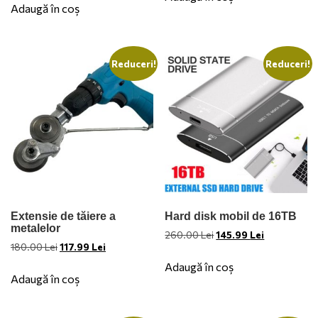
a
este:
fost:
99.00 Lei.
Adaugă în coș
fost:
219.00 Lei.
128.70 Lei.
267.00 Lei.
Reduceri!
Reduceri!
Extensie de tăiere a
Hard disk mobil de 16TB
metalelor
Prețul
Prețul
260.00
Lei
145.99
Lei
Prețul
Prețul
180.00
Lei
117.99
Lei
inițial
curent
inițial
curent
a
este:
Adaugă în coș
a
este:
fost:
145.99 Lei.
Adaugă în coș
fost:
117.99 Lei.
260.00 Lei.
180.00 Lei.