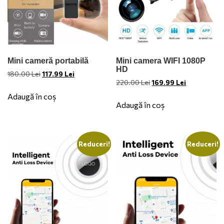
Mini cameră portabilă
Mini camera WIFI 1080P
HD
Prețul
Prețul
180.00
Lei
117.99
Lei
Prețul
Prețul
220.00
Lei
169.99
Lei
inițial
curent
inițial
curent
a
este:
Adaugă în coș
a
este:
fost:
117.99 Lei.
Adaugă în coș
fost:
169.99 Lei.
180.00 Lei.
220.00 Lei.
Reduceri!
Reduceri!