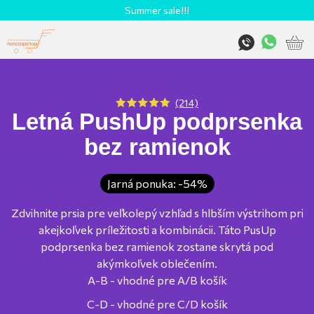
Summer sale!!!
(214)
Letná PushUp podprsenka
bez ramienok
Jarná ponuka: -54%
Zdvihnite prsia pre veľkolepý vzhľad s hlbším výstrihom pri
akejkoľvek príležitosti a kombinácii. Táto PusUp
podprsenka bez ramienok zostane skrytá pod
akýmkoľvek oblečením.
A-B - vhodné pre A/B košík
C-D - vhodné pre C/D košík