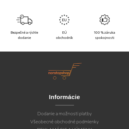
Bezpečné a rýchle
EÚ
100 % záruka
dodanie
obchodník
spokojnosti
Informácie
Dodanie a možnosti platby
Všeobecné obchodné podmienky