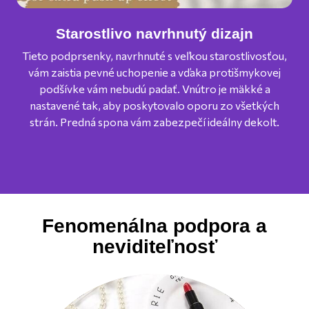
Starostlivo navrhnutý dizajn
Tieto podprsenky, navrhnuté s veľkou starostlivosťou,
vám zaistia pevné uchopenie a vďaka protišmykovej
mô
podšívke vám nebudú padať. Vnútro je mäkké a
o
nastavené tak, aby poskytovalo oporu zo všetkých
strán. Predná spona vám zabezpečí ideálny dekolt.
Fenomenálna podpora a
neviditeľnosť