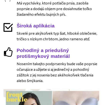
Má vypchávky, ktoré potlačia prsia, zaoblia
poprsie a dodajú objem pre dosiahnutie toľko
žiadaného efektu bujných pŕs.
Široká aplikácia
Skvelé pre akýkoľvek typ šiat, hlboké oblečenie,
tričko s nízkym chrbtom, jedno rameno atď.
Pohodlný a priedušný
protišmykový materiál
Nosením takejto podprsenky bude vaše poprsie
očarujúce a užijete si aj jedinečný a pohodlný
zážitok z jej nosenia bez akéhokoľvek tlačenia
alebo šmýkania.