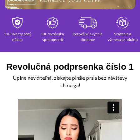
100 % bezpečný
100 % záruka
Bezpečné a rýchle
Vrátenie a
nákup
spokojnosti
dodanie
výmena produktu
Revolučná podprsenka číslo 1
Úplne neviditeľná, získajte plnšie prsia bez návštevy
chirurga!