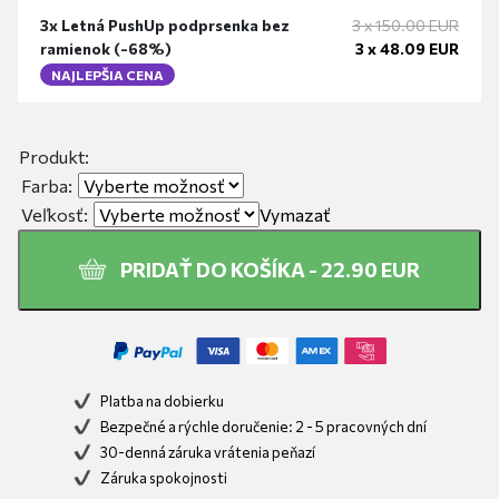
3x
Letná PushUp podprsenka bez
3 x
150.00
EUR
ramienok
(-
68%
)
3 x
48.09
EUR
NAJLEPŠIA CENA
Produkt:
Farba:
Veľkosť:
Vymazať
PRIDAŤ DO KOŠÍKA -
22.90
EUR
Platba na dobierku
Bezpečné a rýchle doručenie: 2 - 5 pracovných dní
30-denná záruka vrátenia peňazí
Záruka spokojnosti