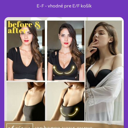
E-F - vhodné pre E/F košík