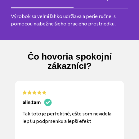
Výrobok sa veľmi ľahko udržiava a perie ručne, s
pomocou najbežnejšieho pracieho prostriedku.
Čo hovoria spokojní
zákazníci?
ja
alin.tam
Tak toto je perfektné, ešte som nevidela
lepšiu podprsenku a lepší efekt