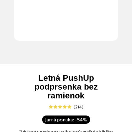
Od
chc
obr
Letná PushUp
podprsenka bez
ramienok
(214)
Jarná ponuka: -54%
Zdvihnite prsia pre veľkolepý vzhľad s hlbším