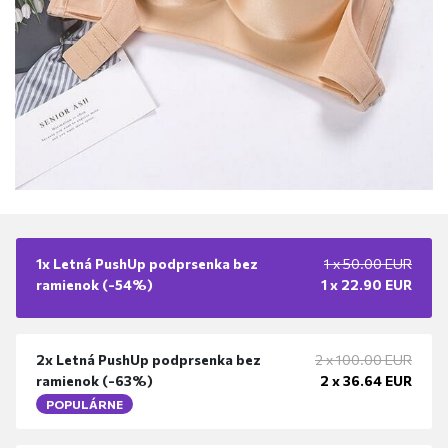
1x
Letná PushUp podprsenka bez
1 x
50.00
EUR
ramienok
(-
54%
)
1 x
22.90
EUR
2x
Letná PushUp podprsenka bez
2 x
100.00
EUR
ramienok
(-
63%
)
2 x
36.64
EUR
POPULÁRNE