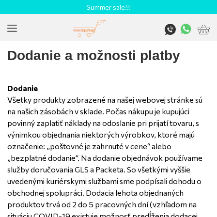
Summer sale!!!
Dodanie a možnosti platby
Dodanie
Všetky produkty zobrazené na našej webovej stránke sú
na našich zásobách v sklade. Počas nákupu je kupujúci
povinný zaplatiť náklady na odoslanie pri prijatí tovaru, s
výnimkou objednania niektorých výrobkov, ktoré majú
označenie: „poštovné je zahrnuté v cene“ alebo
„bezplatné dodanie“. Na dodanie objednávok používame
služby doručovania GLS a Packeta. So všetkými vyššie
uvedenými kuriérskymi službami sme podpísali dohodu o
obchodnej spolupráci. Dodacia lehota objednaných
produktov trvá od 2 do 5 pracovných dní (vzhľadom na
situáciu COVID-19 existuje možnosť predĺženia dodacej