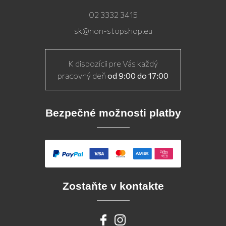
02 3332 3415
sk@non-stopshop.eu
K dispozícii pre Vás každý
pracovný deň
od 9:00 do 17:00
Bezpečné možnosti platby
Zostaňte v kontakte