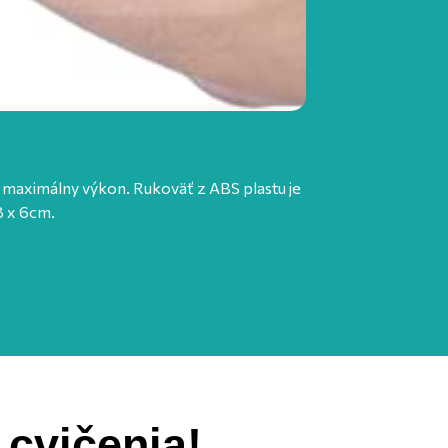
e maximálny výkon. Rukoväť z ABS plastu je
Pravidelným použív
8 x 6cm.
 cvičenia!