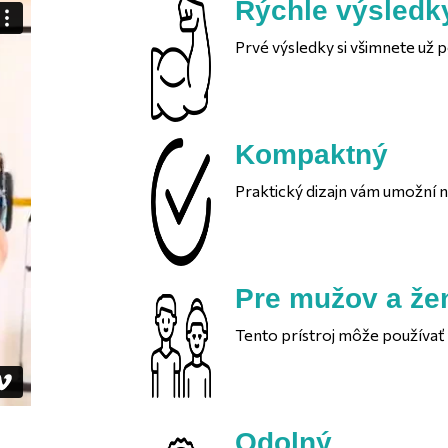
Rýchle výsledk
Prvé výsledky si všimnete už p
Kompaktný
Praktický dizajn vám umožní 
Pre mužov a že
Tento prístroj môže používať
Odolný