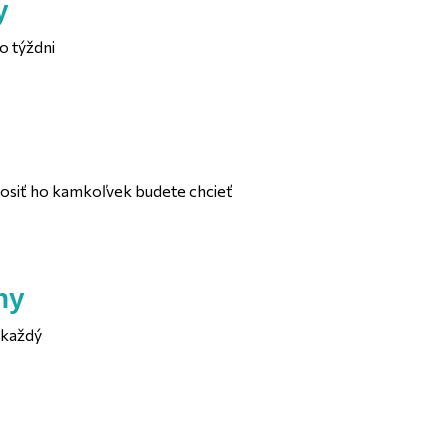
y
o týždni
nosiť ho kamkoľvek budete chcieť
ny
 každý