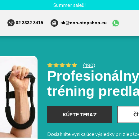
Summer sale!!!
02 3332 3415
sk@non-stopshop.eu
(190)
Profesionálny
tréning predla
KÚPTE TERAZ
ČÍ
Dosiahnite vynikajúce výsledky pri zlepšovan