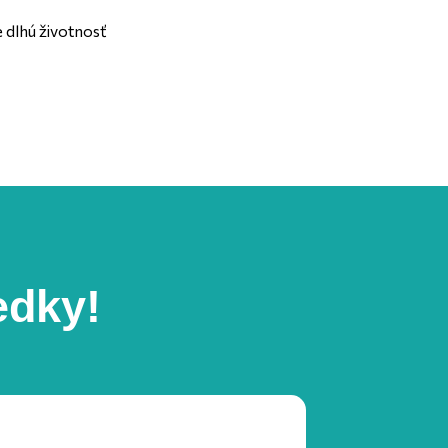
 dlhú životnosť
edky!