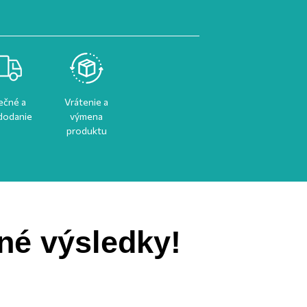
ečné a
Vrátenie a
 dodanie
výmena
produktu
né výsledky!