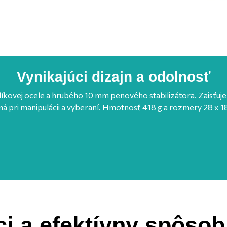
Vynikajúci dizajn a odolnosť
hlíkovej ocele a hrubého 10 mm penového stabilizátora. Zaisťuj
á pri manipulácii a vyberaní. Hmotnosť 418 g a rozmery 28 x 1
i a efektívny spôsob