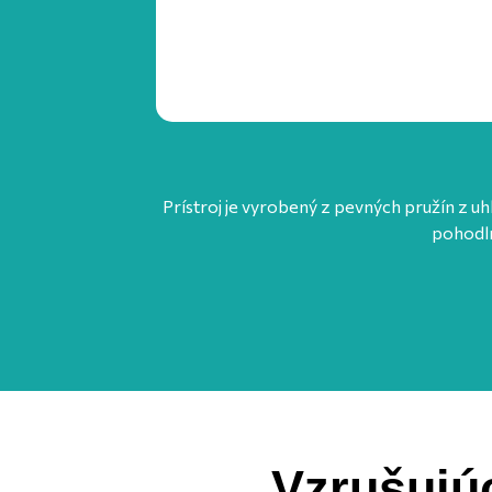
Prístroj je vyrobený z pevných pružín z u
pohodln
Vzrušujúc