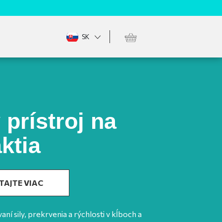
SK
 prístroj na
ktia
TAJTE VIAC
í sily, prekrvenia a rýchlosti v kĺboch ​​a