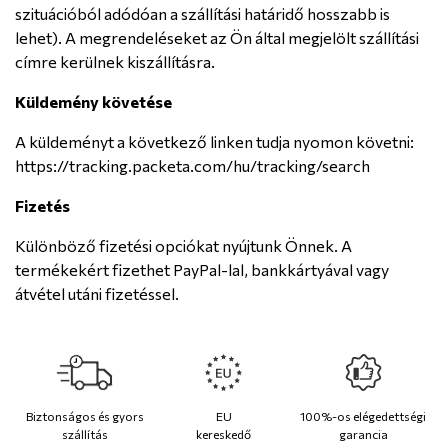
szituációból adódóan a szállítási határidő hosszabb is
lehet). A megrendeléseket az Ön által megjelölt szállítási
címre kerülnek kiszállításra.
Küldemény követése
A küldeményt a következő linken tudja nyomon követni:
https://tracking.packeta.com/hu/tracking/search
Fizetés
Különböző fizetési opciókat nyújtunk Önnek. A
termékekért fizethet PayPal-lal, bankkártyával vagy
átvétel utáni fizetéssel.
Biztonságos és gyors
EU
100%-os elégedettségi
szállítás
kereskedő
garancia