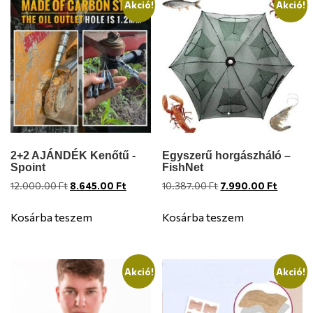
Akció!
Akció!
2+2 AJÁNDÉK Kenőtű -
Egyszerű horgászháló –
Spoint
FishNet
Original
Current
Original
Current
12.000.00
Ft
8.645.00
Ft
10.387.00
Ft
7.990.00
Ft
price
price
price
price
was:
is:
was:
is:
Kosárba teszem
Kosárba teszem
12.000.00 Ft.
8.645.00 Ft.
10.387.00 Ft.
7.990.0
Akció!
Akció!