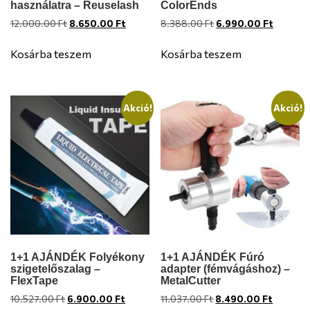
használatra – Reuselash
ColorEnds
Original
Current
Original
Current
12.000.00
Ft
8.650.00
Ft
8.388.00
Ft
6.990.00
Ft
price
price
price
price
was:
is:
was:
is:
Kosárba teszem
Kosárba teszem
12.000.00 Ft.
8.650.00 Ft.
8.388.00 Ft.
6.990.0
Akció!
Akció!
1+1 AJÁNDÉK Folyékony
1+1 AJÁNDÉK Fúró
szigetelőszalag –
adapter (fémvágáshoz) –
FlexTape
MetalCutter
Original
Current
Original
Current
10.527.00
Ft
6.900.00
Ft
11.037.00
Ft
8.490.00
Ft