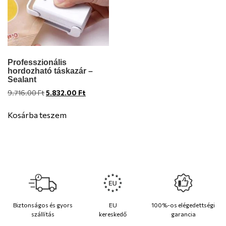
Professzionális
hordozható táskazár –
Sealant
Original
Current
9.716.00
Ft
5.832.00
Ft
price
price
was:
is:
Kosárba teszem
9.716.00 Ft.
5.832.00 Ft.
Biztonságos és gyors
EU
100%-os elégedettségi
szállítás
kereskedő
garancia