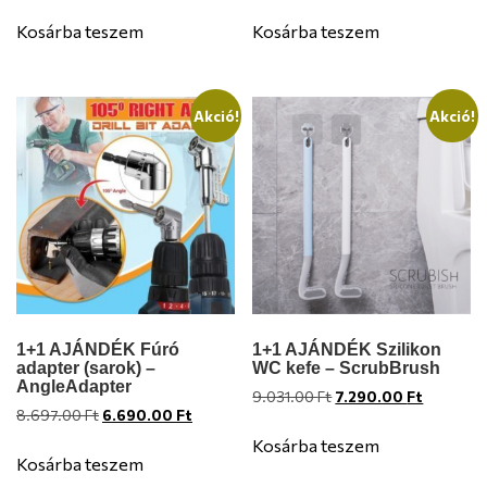
price
price
price
price
was:
is:
was:
is:
Kosárba teszem
Kosárba teszem
10.527.00 Ft.
6.900.00 Ft.
11.037.00 Ft.
8.490.00
Akció!
Akció!
1+1 AJÁNDÉK Fúró
1+1 AJÁNDÉK Szilikon
adapter (sarok) –
WC kefe – ScrubBrush
AngleAdapter
Original
Current
9.031.00
Ft
7.290.00
Ft
Original
Current
8.697.00
Ft
6.690.00
Ft
price
price
price
price
was:
is:
Kosárba teszem
was:
is:
9.031.00 Ft.
7.290.00 
Kosárba teszem
8.697.00 Ft.
6.690.00 Ft.