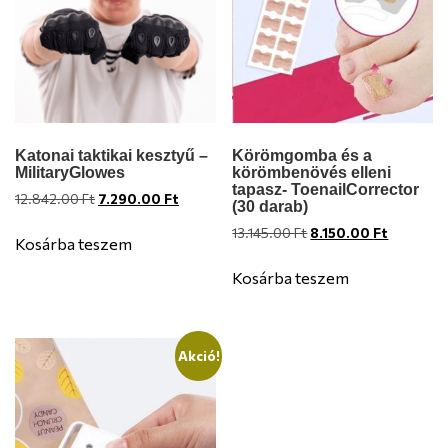
Katonai taktikai kesztyű –
Körömgomba és a
MilitaryGlowes
körömbenövés elleni
tapasz- ToenailCorrector
Original
Current
12.842.00
Ft
7.290.00
Ft
(30 darab)
price
price
Original
Current
13.145.00
Ft
8.150.00
Ft
was:
is:
Kosárba teszem
price
price
12.842.00 Ft.
7.290.00 Ft.
was:
is:
Kosárba teszem
13.145.00 Ft.
8.150.00 
Akció!