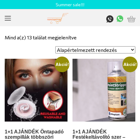
Summer sale!!!
Mind a(z) 13 találat megjelenítve
Akció!
Akció!
1+1 AJÁNDÉK Öntapadó
1+1 AJÁNDÉK
szempillák többszöri
Festékeltávolító szer –