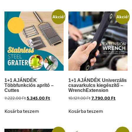
Akció!
Akció!
1+1 AJÁNDÉK
1+1 AJÁNDÉK Univerzális
Többfunkciós aprító –
csavarkulcs kiegészítő –
Cuttes
WrenchExtension
Original
Current
Original
Current
7.222.00
Ft
5.345.00
Ft
10.127.00
Ft
7.790.00
Ft
price
price
price
price
was:
is:
was:
is:
Kosárba teszem
Kosárba teszem
7.222.00 Ft.
5.345.00 Ft.
10.127.00 Ft.
7.790.00