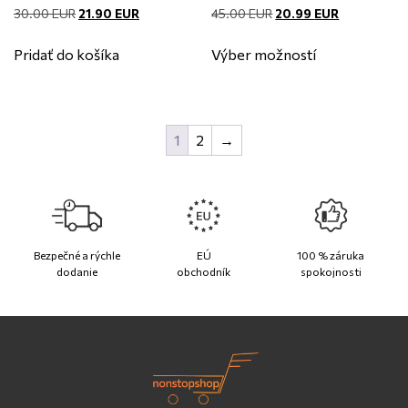
Pôvodná
Aktuálna
Pôvodná
Aktuálna
30.00
EUR
21.90
EUR
45.00
EUR
20.99
EUR
cena
cena
cena
cena
Tento
bola:
je:
bola:
je:
Pridať do košíka
Výber možností
produkt
30.00 EUR.
21.90 EUR.
45.00 EUR.
20.99 EUR.
má
viacero
variantov.
1
2
→
Možnosti
si
môžete
vybrať
na
Bezpečné a rýchle
EÚ
100 % záruka
stránke
dodanie
obchodník
spokojnosti
produktu.