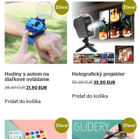
Zľava!
Zľava!
Hodiny s autom na
Holografický projektor
diaľkové ovládanie
Pôvodná
Aktuálna
55.00
EUR
35.90
EUR
Pôvodná
Aktuálna
28.47
EUR
21.90
EUR
cena
cena
cena
cena
bola:
je:
Pridať do košíka
bola:
je:
55.00 EUR.
35.90 EUR.
Pridať do košíka
28.47 EUR.
21.90 EUR.
Zľava!
Zľava!