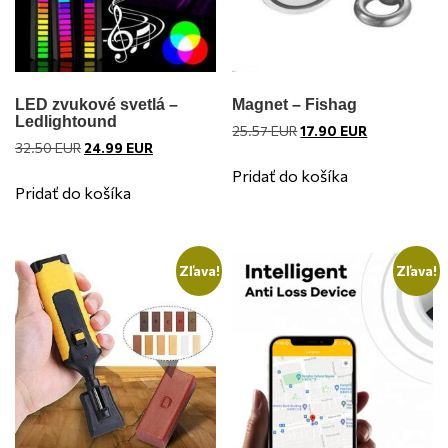
LED zvukové svetlá –
Magnet – Fishag
Ledlightound
Pôvodná
Aktuálna
25.57
EUR
17.90
EUR
Pôvodná
Aktuálna
32.50
EUR
24.99
EUR
cena
cena
cena
cena
bola:
je:
Pridať do košíka
bola:
je:
25.57 EUR.
17.90 EUR.
Pridať do košíka
32.50 EUR.
24.99 EUR.
Zľava!
Zľava!