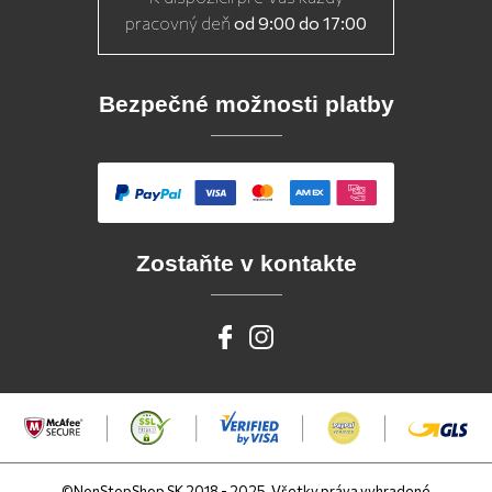
pracovný deň
od 9:00 do 17:00
Bezpečné možnosti platby
Zostaňte v kontakte
©NonStopShop SK 2018 - 2025, Všetky práva vyhradené