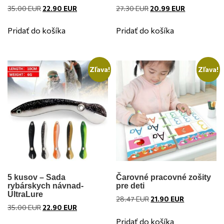
Pôvodná
Aktuálna
Pôvodná
Aktuálna
35.00
EUR
22.90
EUR
27.30
EUR
20.99
EUR
cena
cena
cena
cena
bola:
je:
bola:
je:
Pridať do košíka
Pridať do košíka
35.00 EUR.
22.90 EUR.
27.30 EUR.
20.99 EUR.
Zľava!
Zľava!
5 kusov – Sada
Čarovné pracovné zošity
rybárskych návnad-
pre deti
UltraLure
Pôvodná
Aktuálna
28.47
EUR
21.90
EUR
Pôvodná
Aktuálna
35.00
EUR
22.90
EUR
cena
cena
cena
cena
bola:
je:
Pridať do košíka