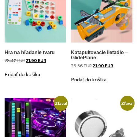
Hra na hľadanie tvaru
Katapultovacie lietadlo –
GlidePlane
Pôvodná
Aktuálna
28.47
EUR
21.90
EUR
Pôvodná
Aktuálna
26.86
EUR
21.90
EUR
cena
cena
cena
cena
bola:
je:
Pridať do košíka
bola:
je:
28.47 EUR.
21.90 EUR.
Pridať do košíka
26.86 EUR.
21.90 EUR.
Zľava!
Zľava!