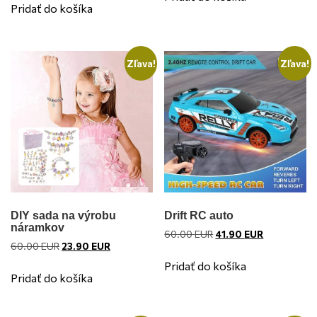
bola:
je:
28.47 EUR.
21.90 EUR.
Pridať do košíka
35.00 EUR.
22.90 EUR.
Zľava!
Zľava!
DIY sada na výrobu
Drift RC auto
náramkov
Pôvodná
Aktuálna
60.00
EUR
41.90
EUR
Pôvodná
Aktuálna
60.00
EUR
23.90
EUR
cena
cena
cena
cena
bola:
je:
Pridať do košíka
bola:
je:
60.00 EUR.
41.90 EUR.
Pridať do košíka
60.00 EUR.
23.90 EUR.