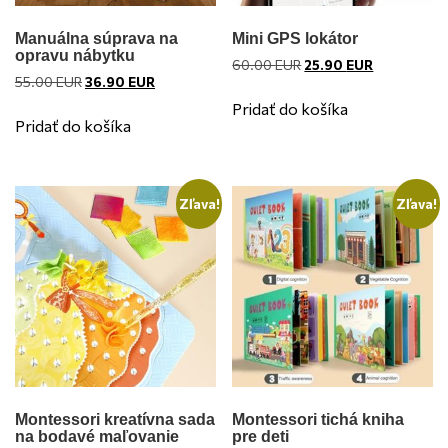
Manuálna súprava na
Mini GPS lokátor
opravu nábytku
Pôvodná
Aktuálna
60.00
EUR
25.90
EUR
Pôvodná
Aktuálna
55.00
EUR
36.90
EUR
cena
cena
cena
cena
bola:
je:
Pridať do košíka
bola:
je:
60.00 EUR.
25.90 EUR.
Pridať do košíka
55.00 EUR.
36.90 EUR.
Zľava!
Zľava!
Montessori kreatívna sada
Montessori tichá kniha
na bodavé maľovanie
pre deti